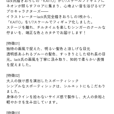
lack氏描きおろしの「KAITO」が1/7スケールフィギュアに
ネオンが照らすフロアに集まり、心地よい音を浴びるピア
プロキャラクターズ――
イラストレーターlack氏完全描きおろしの1枚から、
「KAITO」を1/7スケールでフィギュア化しました。
ステージを離れ、チルタイムを楽しむシンガーのクールな
佇まいを、端正な色とカタチでお届けします！
[特徴01]
独特の画風で捉えた、明るい髪色と涼しげな目元
透明感あふれるブルーの髪色、すっきりとした切れ長の目
元。lack氏の画風を丁寧に汲み取り、知的で柔らかい表情
を捉えました。
[特徴02]
大人の抜け感を演出したスポーティシック
シンプルなスポーティシックは、シルエットにもこだわり
ました。
身体のラインを拾わないサイズ感で製作し、大人の余裕と
軽やかさを生み出しています。
[特徴03]