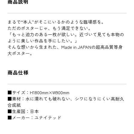
商品説明
まるで“本人”がそこにいるかのような臨場感を。
ただのポスターじゃ、もう満足できない。
「もっと迫力のある一枚が欲しい。近づいて見ても本物の
ように美しい作品を手にしたい。」
そんな想いから生まれた、Made in JAPANの超高品質等身
大ポスター。
商品仕様
■サイズ：H1800mm×W900mm
■素材：水に濡れても破れない、シワになりにくい高耐久
合成紙
■生産国：日本
■メーカー：ユナイテッド