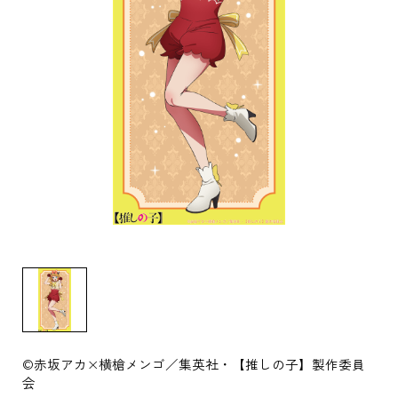
©赤坂アカ×横槍メンゴ／集英社・【推しの子】製作委員
会