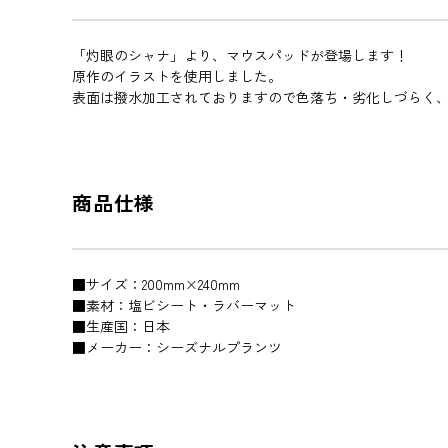
「灼眼のシャナ」より、マウスパッドが登場します！
原作のイラストを使用しました。
表面は撥水加工されておりますので色落ち・劣化しづらく
商品仕様
■サイズ：200mm×240mm
■素材：塩ビシート・ラバーマット
■生産国：日本
■メーカー：シーズナルプランツ