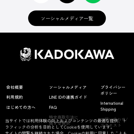
ソーシャルメディア一覧
会社概要
ソーシャルメディア
プライバシー
ポリシー
利用規約
LINE IDの連携ガイド
International
はじめての方へ
FAQ
Shipping
よくあるお問い合わせ
特定商取引法に
お問い合わせ/
当サイトでは利用体験の向上およびコンテンツの最適な提供、ト
関する表示
リクエスト
ラフィックの分析を目的としてCookieを使用しています。
サイトの閲覧を継続された場合、Cookieの利用に同意したことも