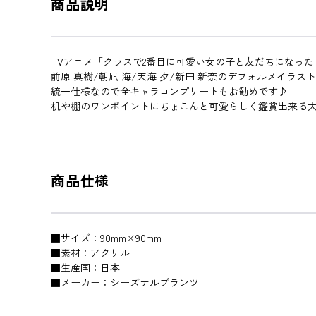
商品説明
TVアニメ「クラスで2番目に可愛い女の子と友だちになっ
前原 真樹/朝凪 海/天海 夕/新田 新奈のデフォルメイラ
統一仕様なので全キャラコンプリートもお勧めです♪
机や棚のワンポイントにちょこんと可愛らしく鑑賞出来る
商品仕様
■サイズ：90mm×90mm
■素材：アクリル
■生産国：日本
■メーカー：シーズナルプランツ