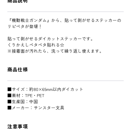
商品説明
『機動戦士ガンダム』から、貼って剥がせるステッカーの
リピペタが登場！
貼って剥がせるダイカットステッカーです。
くりかえしペタペタ貼れる☆
※接着面が汚れたら、洗って繰り返し使えます。
商品仕様
■サイズ：約80×65mm以内ダイカット
■素材：TPE・PET
■生産国：中国
■メーカー：サンスター文具
注意事項