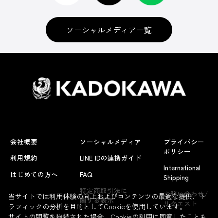
ソーシャルメディア一覧
会社概要
ソーシャルメディア
プライバシー
ポリシー
利用規約
LINE IDの連携ガイド
International
はじめての方へ
FAQ
Shipping
よくあるお問い合わせ
特定商取引法に
お問い合わせ/
当サイトでは利用体験の向上およびコンテンツの最適な提供、ト
関する表示
リクエスト
ラフィックの分析を目的としてCookieを使用しています。
サイトの閲覧を継続された場合、Cookieの利用に同意したことも