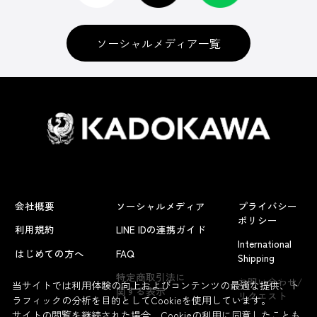
ソーシャルメディア一覧
会社概要
ソーシャルメディア
プライバシー
ポリシー
利用規約
LINE IDの連携ガイド
International
はじめての方へ
FAQ
Shipping
よくあるお問い合わせ
特定商取引法に
お問い合わせ/
当サイトでは利用体験の向上およびコンテンツの最適な提供、ト
関する表示
リクエスト
ラフィックの分析を目的としてCookieを使用しています。
サイトの閲覧を継続された場合、Cookieの利用に同意したことも