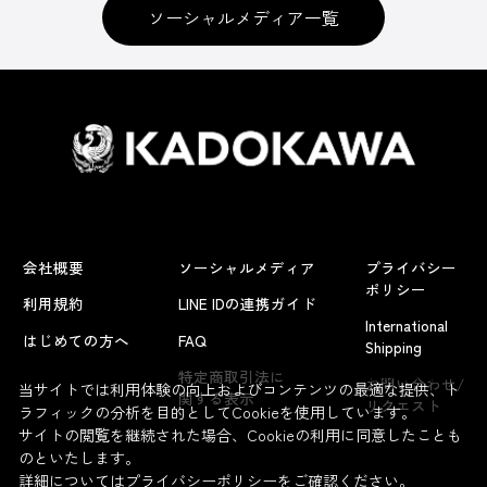
ソーシャルメディア一覧
会社概要
ソーシャルメディア
プライバシー
ポリシー
利用規約
LINE IDの連携ガイド
International
はじめての方へ
FAQ
Shipping
よくあるお問い合わせ
特定商取引法に
お問い合わせ/
当サイトでは利用体験の向上およびコンテンツの最適な提供、ト
関する表示
リクエスト
ラフィックの分析を目的としてCookieを使用しています。
サイトの閲覧を継続された場合、Cookieの利用に同意したことも
のといたします。
詳細については
プライバシーポリシー
をご確認ください。