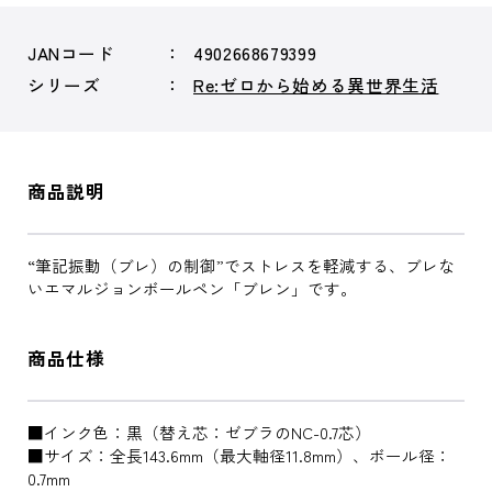
JANコード
4902668679399
シリーズ
Re:ゼロから始める異世界生活
商品説明
“筆記振動（ブレ）の制御”でストレスを軽減する、ブレな
いエマルジョンボールペン「ブレン」です。
商品仕様
■インク色：黒（替え芯：ゼブラのNC-0.7芯）
■サイズ：全長143.6mm（最大軸径11.8mm）、ボール径：
0.7mm