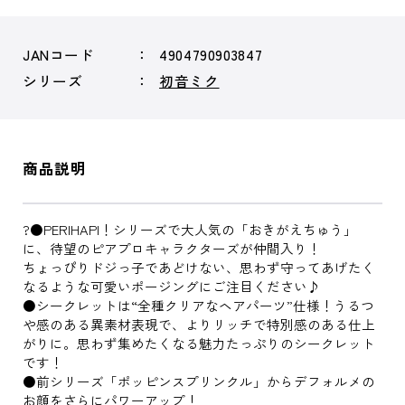
JANコード
4904790903847
シリーズ
初音ミク
商品説明
?●PERIHAPI！シリーズで大人気の「おきがえちゅう」
に、待望のピアプロキャラクターズが仲間入り！
ちょっぴりドジっ子であどけない、思わず守ってあげたく
なるような可愛いポージングにご注目ください♪
●シークレットは“全種クリアなヘアパーツ”仕様！うるつ
や感のある異素材表現で、よりリッチで特別感のある仕上
がりに。思わず集めたくなる魅力たっぷりのシークレット
です！
●前シリーズ「ポッピンスプリンクル」からデフォルメの
お顔をさらにパワーアップ！