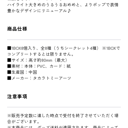
ハイライト大きめのうるうるおめめと、よりポップで表情
豊かなデザインにリニューアル♪
商品仕様
■1BOX8個入り、全8種（うちシークレット4種） ※1BOXで
コンプリートするとは限りません。
■サイズ：高さ約80mm（最大）
■素材：本体：PVC、カード：紙
■生産国：中国
■メーカー：タカラトミーアーツ
注意事項
※販売予定数に達した時点で受付を終了させていただく場
合がございます。
※本商品には、グッズ送料が適用されます。商品によって