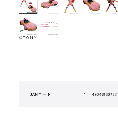
©ＴＯＭＹ
JANコード
49048100732