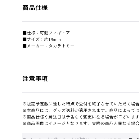
商品仕様
■仕様：可動フィギュア
■サイズ：約175mm
■メーカー：タカラトミー
注意事項
※販売予定数に達した時点で受付を終了させていただく場
※本商品には、グッズ送料が適用されます。商品によって
※商品仕様や発送日は予告なく変更になる場合がございま
※商品画像はイメージとなります。実際の商品と異なる場
ホーム
その他
その他商品
トランスフォーマー M