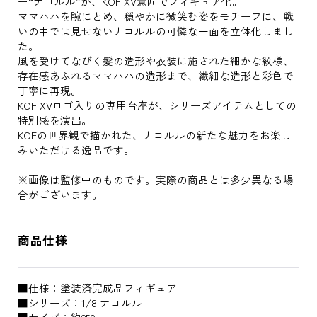
ー“ナコルル”が、KOF XV意匠でフィギュア化。
ママハハを腕にとめ、穏やかに微笑む姿をモチーフに、戦
いの中では見せないナコルルの可憐な一面を立体化しまし
た。
風を受けてなびく髪の造形や衣装に施された細かな紋様、
存在感あふれるママハハの造形まで、繊細な造形と彩色で
丁寧に再現。
KOF XVロゴ入りの専用台座が、シリーズアイテムとしての
特別感を演出。
KOFの世界観で描かれた、ナコルルの新たな魅力をお楽し
みいただける逸品です。
※画像は監修中のものです。実際の商品とは多少異なる場
合がございます。
商品仕様
■仕様：塗装済完成品フィギュア
■シリーズ：1/8 ナコルル