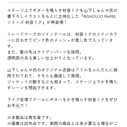
ステージ上でギターを鳴らす初音ミクを山下しゅんや氏の
書下ろしイラストをもとに立体化した『BISHOUJO ReMIX
シリーズ 初音ミク』が再登場！
トレードマークのツインテールは、初音ミクのメインカラ
ーに合わせてピンク色のメッシュが差し色で入っていま
す。
また、髪の毛はクリアーパーツを採用。
透明感のある美しい仕上がりとなっています。
山下しゅんや氏のオリジナル衣装はフリルをふんだんに採
用されており、そちらも徹底して再現。
ジャケットの動きなども相まって、ステージ上でかき鳴ら
すシーンを想起させます。
ライブ会場でクールにギターをかき鳴らす初音ミクをぜひ
お手元で！
※本製品は再生産です。
※画像は試作品です。実際の商品とは多少異なる場合がご