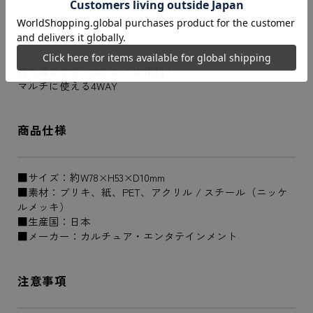
商品説明
持ち運びやディスプレイに便利！
マルチに使える4WAY
商品仕様
■サイズ：約W78×H53×D10mm
■素材：ブリキ、紙、PET、アクリル / スチール（ニッケ
ルメッキ）
■生産国：日本
■メーカー：カルチュア・エンタテインメント
注意事項