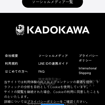
ソーシャルメディア一覧
会社概要
ソーシャルメディア
プライバシー
ポリシー
利用規約
LINE IDの連携ガイド
International
はじめての方へ
FAQ
Shipping
よくあるお問い合わせ
特定商取引法に
お問い合わせ/
当サイトでは利用体験の向上およびコンテンツの最適な提供、ト
関する表示
リクエスト
ラフィックの分析を目的としてCookieを使用しています。
サイトの閲覧を継続された場合、Cookieの利用に同意したことも
のといたします。
詳細については
プライバシーポリシー
をご確認ください。
© KADOKAWA CORPORATION