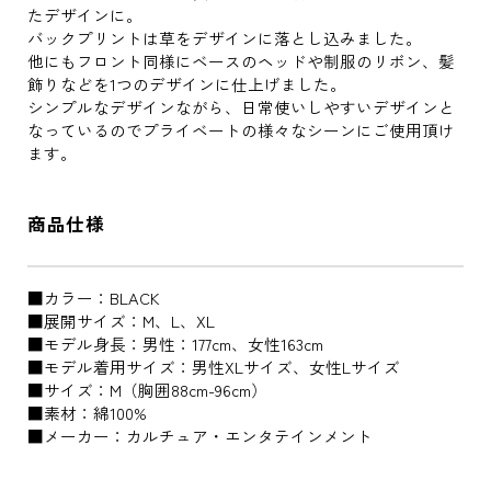
たデザインに。
バックプリントは草をデザインに落とし込みました。
他にもフロント同様にベースのヘッドや制服のリボン、髪
飾りなどを1つのデザインに仕上げました。
シンプルなデザインながら、日常使いしやすいデザインと
なっているのでプライベートの様々なシーンにご使用頂け
ます。
商品仕様
■カラー：BLACK
■展開サイズ：M、L、XL
■モデル身長：男性：177cm、女性163cm
■モデル着用サイズ：男性XLサイズ、女性Lサイズ
■サイズ：M（胸囲88cm-96cm）
■素材：綿100%
■メーカー：カルチュア・エンタテインメント