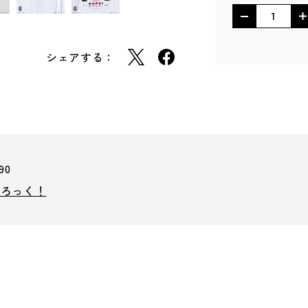
シェアする：
90
・ろっく！