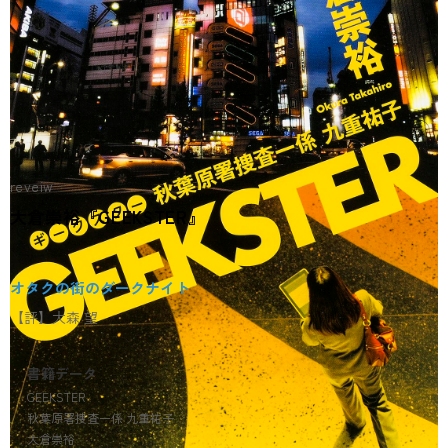
reveiw
大倉崇裕『GEEKSTER』
オタクの街のダークナイト
【評】大森 望
書籍データ
GEEKSTER
秋葉原署捜査一係 九重祐子
大倉崇裕