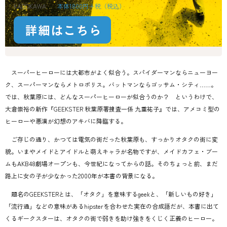
KADOKAWA
本体1800円＋税
スーパーヒーローには大都市がよく似合う。スパイダーマンならニューヨー
ク、スーパーマンならメトロポリス。バットマンならゴッサム・シティ……。
では、秋葉原には、どんなスーパーヒーローが似合うのか？ というわけで、
大倉崇裕の新作『GEEKSTER 秋葉原署捜査一係 九重祐子』では、アメコミ型の
ヒーローや悪漢が幻想のアキバに降臨する。
ご存じの通り、かつては電気の街だった秋葉原も、すっかりオタクの街に変
貌。いまやメイドとアイドルと萌えキャラが名物ですが、メイドカフェ・ブー
ムもAKB48劇場オープンも、今世紀になってからの話。そのちょっと前、まだ
路上に女の子が少なかった2000年が本書の背景になる。
題名のGEEKSTERとは、「オタク」を意味するgeekと、「新しいもの好き」
「流行通」などの意味があるhipsterを合わせた実在の合成語だが、本書に出て
くるギークスターは、オタクの街で弱きを助け強きをくじく正義のヒーロー。