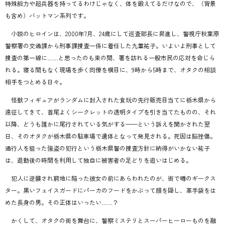
特殊能力や超兵器を持ってるわけじゃなく、体を鍛えてるだけなので、（背景
も含め）バットマン系列です。
小説のヒロインは、2000年7月、24歳にして巡査部長に昇進し、警視庁秋葉原
警察署の交通課から刑事課捜査一係に着任した九重祐子。いよいよ刑事として
捜査の第一線に……と思ったのも束の間、署を訪れる一般市民の応対を命じら
れる。寝る間もなく現場を歩く同僚を横目に、9時から5時まで、オタクの相談
相手をつとめる日々。
怪獣フィギュアがランダムに封入された食玩の先行販売目当てに栃木県から
遠征してきて、首尾よくシークレットの透明タイプを引き当てたものの、それ
以降、どうも誰かに尾行されている気がする——という訴えを聞かされた翌
日、そのオタクが栃木県の駐車場で遺体となって発見される。死因は脳挫傷。
通行人を狙った強盗の犯行という栃木県警の捜査方針に納得がいかない祐子
は、退勤後の時間を利用して独自に被害者の足どりを追いはじめる。
犯人に逆襲され窮地に陥った彼女の前にあらわれたのが、街で噂のギークス
ター。黒いフェイスガードにパーカのフードをかぶって顔を隠し、革手袋をは
めた長身の男。その正体はいったい……？
かくして、オタクの街を舞台に、警察ミステリとスーパーヒーローものを融