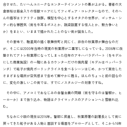
合させた、たいへんユニークなエンターテインメントの幕が上がる。著者の大
倉崇裕は筋金入りの怪獣マニアにしてフィギュア・コレクターなので、そのへ
んの描写はリアリティ抜群。模型を中心とするオタクの世界が、ゴッサム・シ
ティ的な雰囲気（街を牛耳るボスとか、跳梁跋扈する怪人とか、勢力争いと
か）をまとい、いままで描かれたことのない街が誕生した。
その意味で、馳星周の描く歌舞伎町と同じく、非在の秋葉原が舞台なのだ
が、そこには2000年当時の現実の秋葉原が二重写しになっている。2006年に改
築されてアトレ秋葉原になってしまった往年のアキハバラデパート（をモデル
にした商業施設）の一階にあるカウンターだけの焼肉屋（モデルはペッパーラ
ンチ）で祐子が焼肉ガーリックライスを食べるシーンはじめ、かつて実在した
さまざまな場所が空気感まで含めて鮮やかに甦る。ほんのちょっと前の話なの
に、変化の激しいこの街では、すでにノスタルジーの対象ですね。
その中に、アメコミでおなじみの自警主義の問題（街を守るのは警察か、ヒ
ーローか）まで放り込み、物語はクライマックスのアクションへと雪崩れ込
む。
ちなみに小説の現在は2016年。警部に昇進し、秋葉原署の副署長として街に
戻ってきた祐子がある人物と面談する場面をプロローグとして、そこから16年