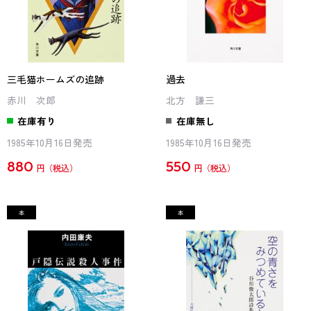
三毛猫ホームズの追跡
過去
赤川 次郎
北方 謙三
在庫有り
在庫無し
1985年10月16日発売
1985年10月16日発売
880
550
円
円