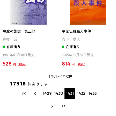
悪魔の飽食 第三部
平家伝説殺人事件
森村 誠一
内田 康夫
在庫有り
在庫有り
1985年07月30日発売
1985年05月30日発売
528
814
円
円
[17161～17172件]
17318
件あります
1429
1430
1431
1432
1433