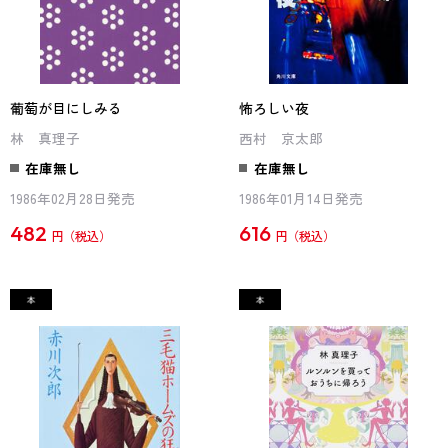
葡萄が目にしみる
怖ろしい夜
林 真理子
西村 京太郎
在庫無し
在庫無し
1986年02月28日発売
1986年01月14日発売
482
616
円
円