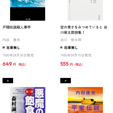
戸隠伝説殺人事件
空の青さをみつめていると 谷
川俊太郎詩集１
内田 康夫
谷川 俊太郎
在庫無し
在庫無し
1985年08月30日発売
1985年08月15日発売
649
555
円
円