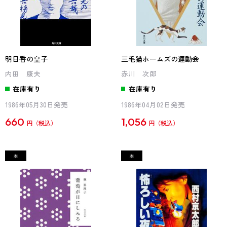
明日香の皇子
三毛猫ホームズの運動会
内田 康夫
赤川 次郎
在庫有り
在庫有り
1986年05月30日発売
1986年04月02日発売
660
1,056
円
円