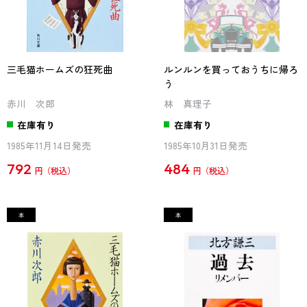
三毛猫ホームズの狂死曲
ルンルンを買っておうちに帰ろ
う
赤川 次郎
林 真理子
在庫有り
在庫有り
1985年11月14日発売
1985年10月31日発売
792
484
円
円