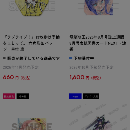
『ラブライブ！』お散歩は季節
電撃萌王2026年8月号誌上通販
をまとって。 六角形缶バッ
8月号表紙図書カードNEXT・涼
ジ 星空 凛
香
販売が終了している商品です
予約受付中
2026年11月発売予定
2026年10月下旬発売予定
660
1,600
円
円