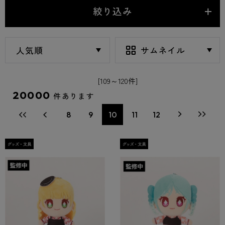
絞り込み
[109～120件]
20000
件あります
8
9
10
11
12