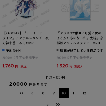
【KADOMIX】『デート・ア・
『クラスで2番目に可愛い女の
ライブ』アクリルスタンド 夜
子と友だちになった』完結記念
刀神十香 るろおVer.
挿絵アクリルスタンド Vol.3
予約受付中
販売が終了している商品です
2026年10月下旬発売予定
2026年10月下旬発売予定
1,760
1,320
円
円
[109～120件]
20000
件あります
8
9
10
11
12