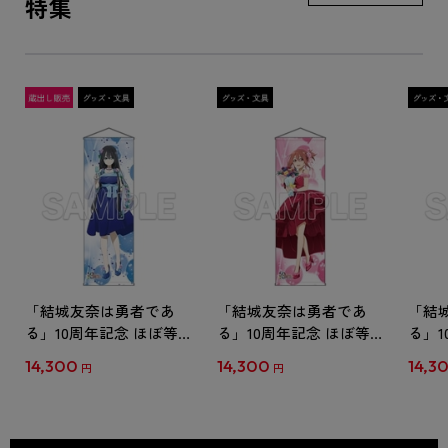
特集
「結城友奈は勇者であ
「結城友奈は勇者であ
「結
る」10周年記念 ほぼ等
る」10周年記念 ほぼ等
る」1
身大タペストリー 東郷
身大タペストリー 結城
身大
14,300
14,300
14,3
円
円
美森
友奈
埼風