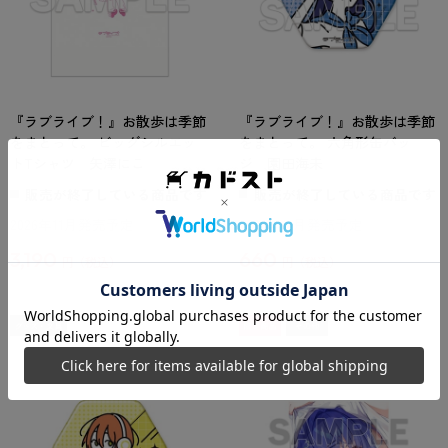
『ラブライブ！』お散歩は季節
『ラブライブ！』お散歩は季節
をまとって。 ビッグシルエッ
をまとって。 六角形缶バッ
トTシャツ 矢澤にこ
ジ 園田海未
販売が終了している商品です
販売が終了している商品です
2026年11月発売予定
2026年11月発売予定
3,190
660
円
円