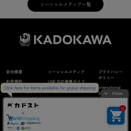
ソーシャルメディア一覧
LoveLive!Days
電撃萌王
その他KADOKAWAラノベ＆コミッ
会社概要
ソーシャルメディア
プライバシー
ポリシー
クグッズストア商品
利用規約
LINE IDの連携ガイド
International
はじめての方へ
FAQ
Shipping
特定商取引法に
お問い合わせ/
当サイトでは利用体験の向上およびコンテンツの最適な提供、ト
関する表示
リクエスト
ラフィックの分析を目的としてCookieを使用しています。
サイトの閲覧を継続された場合、Cookieの利用に同意したことも
のといたします。
詳細については
プライバシーポリシー
をご確認ください。