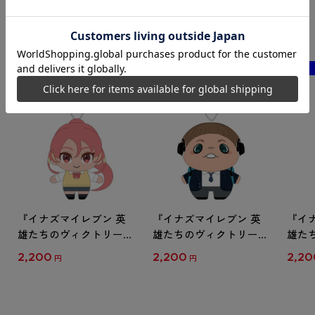
『イナズマイレブン 英
『イナズマイレブン 英
『イ
雄たちのヴィクトリーロ
雄たちのヴィクトリーロ
雄た
ード』 ぬいぐるみキー
ード』 ぬいぐるみキー
ード
2,200
2,200
2,20
円
円
ホルダー 忍原 来夏
ホルダー 古道飼 亀雄
ホル