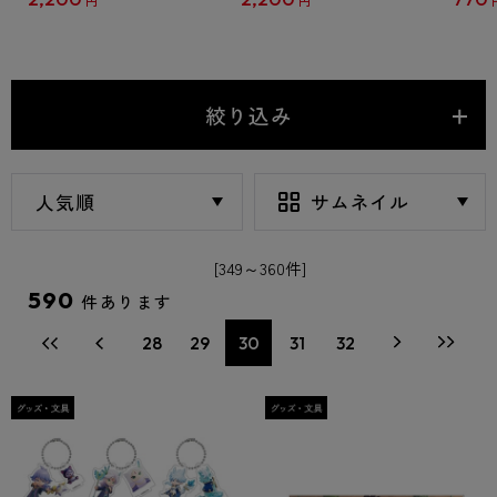
円
円
ホルダー 空宮 征
ホルダー 不破 アリス
リルキ
円堂 
絞り込み
[349～360件]
590
件あります
28
29
30
31
32