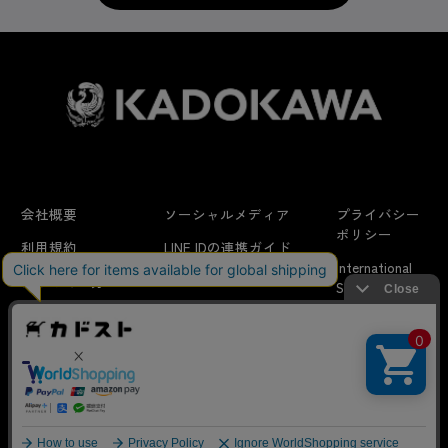
グッズ(ライセンス商品)
『妖怪ウォッチ』
会社概要
ソーシャルメディア
プライバシー
『イナズマイレブン』
ポリシー
利用規約
LINE IDの連携ガイド
International
はじめての方へ
FAQ
Shipping
『二ノ国』
特定商取引法に
お問い合わせ/
当サイトでは利用体験の向上およびコンテンツの最適な提供、ト
関する表示
リクエスト
ラフィックの分析を目的としてCookieを使用しています。
サイトの閲覧を継続された場合、Cookieの利用に同意したことも
のといたします。
『レイトン』
詳細については
プライバシーポリシー
をご確認ください。
© KADOKAWA CORPORATION
承諾する