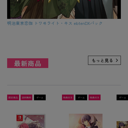
明治東亰恋伽 トワヰライト・キス ebtenDXパック
最新商品