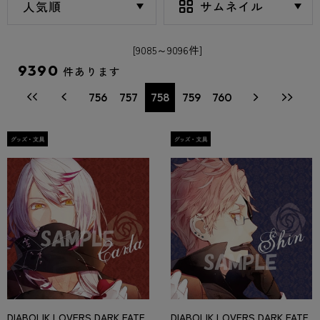
[9085～9096件]
9390
件あります
756
757
758
759
760
DIABOLIK LOVERS DARK FATE
DIABOLIK LOVERS DARK FATE