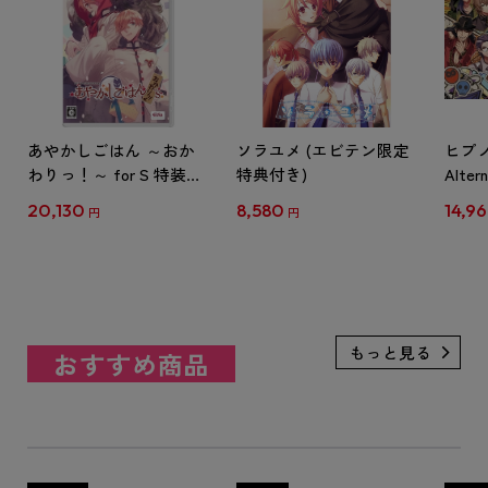
あやかしごはん ～おか
ソラユメ (エビテン限定
ヒプノ
わりっ！～ for S 特装版
特典付き)
Alter
ebtenDXパック
1st &
20,130
8,580
14,9
円
円
パッ
典付
おすすめ商品