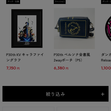
P30th KV キャラファイ
P30th ペルソナ全書風
ダン
ングラフ
2wayポーチ（P5）
Rel
来て
7,150
6,380
1,10
円
円
ルマグ
月下
絞り込み