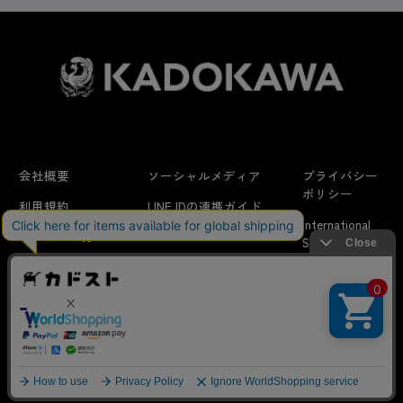
グッズ
ゲームソフト
会社概要
ソーシャルメディア
プライバシー
雑誌・書籍
ポリシー
利用規約
LINE IDの連携ガイド
International
はじめての方へ
FAQ
Shipping
アニメ
特定商取引法に
お問い合わせ/
当サイトでは利用体験の向上およびコンテンツの最適な提供、ト
関する表示
リクエスト
ラフィックの分析を目的としてCookieを使用しています。
サイトの閲覧を継続された場合、Cookieの利用に同意したことも
のといたします。
タイトル
詳細については
プライバシーポリシー
をご確認ください。
© KADOKAWA CORPORATION
承諾する