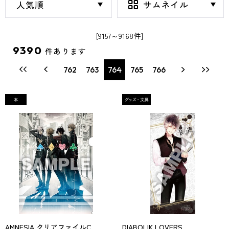
[9157～9168件]
9390
件あります
762
763
764
765
766
AMNESIA クリアファイルC
DIABOLIK LOVERS