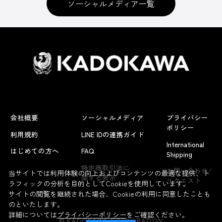
ソーシャルメディア一覧
グッズ
ゲームソフト
会社概要
ソーシャルメディア
プライバシー
雑誌・書籍
ポリシー
利用規約
LINE IDの連携ガイド
International
はじめての方へ
FAQ
Shipping
アニメ
特定商取引法に
お問い合わせ/
当サイトでは利用体験の向上およびコンテンツの最適な提供、ト
関する表示
リクエスト
ラフィックの分析を目的としてCookieを使用しています。
サイトの閲覧を継続された場合、Cookieの利用に同意したことも
のといたします。
タイトル
詳細については
プライバシーポリシー
をご確認ください。
© KADOKAWA CORPORATION