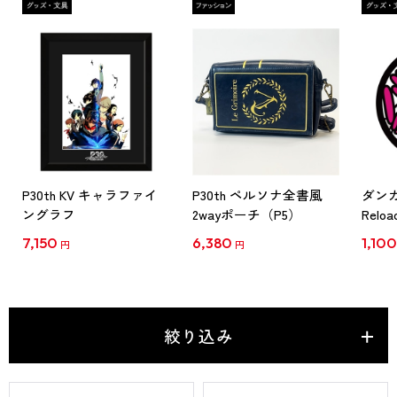
P30th KV キャラファイ
P30th ペルソナ全書風
ダン
ングラフ
2wayポーチ（P5）
Rel
来て
7,150
6,380
1,10
円
円
ルマグ
月下
絞り込み