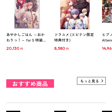
あやかしごはん ～おか
ソラユメ (エビテン限定
ヒプノ
わりっ！～ for S 特装版
特典付き)
Alter
ebtenDXパック
1st &
20,130
8,580
14,9
円
円
パッ
典付
おすすめ商品