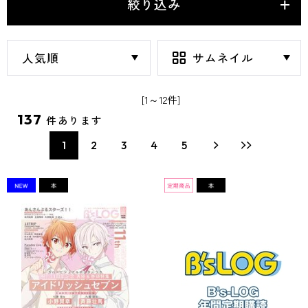
絞り込み
[1～12件]
137
件あります
1
2
3
4
5