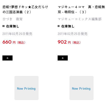
恋姫†夢想ドキッ★乙女だらけ
マジキュー４コマ 真・恋姫無
の三国志演義（２）
双－萌将伝－（３）
ひづき 夜宵
マジキューコミックス編集部
在庫無し
在庫無し
2011年02月26日発売
2011年02月25日発売
660
902
円
円