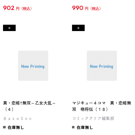
902
990
円
円
真・恋姫†無双～乙女大乱～
マジキュー４コマ 真・恋姫無
（４）
双 萌将伝（１８）
ＢａｓｅＳｏｎ
コミッククリア編集部
在庫無し
在庫無し