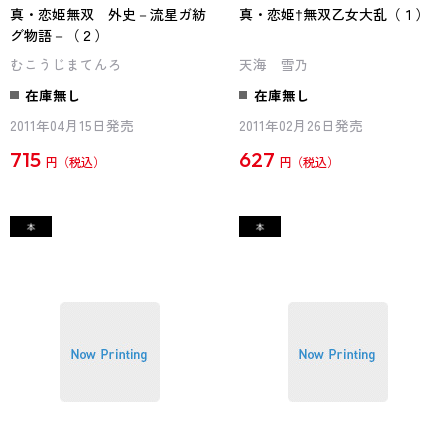
真・恋姫無双 外史－流星ガ紡
真・恋姫†無双乙女大乱（１）
グ物語－（２）
むこうじまてんろ
天海 雪乃
在庫無し
在庫無し
2011年04月15日発売
2011年02月26日発売
715
627
円
円