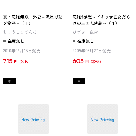
真・恋姫無双 外史－流星ガ紡
恋姫†夢想～ドキッ★乙女だら
グ物語－（１）
けの三国志演義～（１）
むこうじまてんろ
ひづき 夜宵
在庫無し
在庫無し
2010年09月15日発売
2009年06月27日発売
715
605
円
円