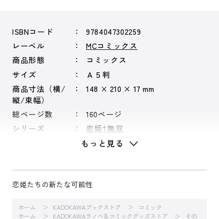
ISBNコード
9784047302259
レーベル
MCコミックス
商品形態
コミックス
サイズ
Ａ５判
商品寸法（横/
148 × 210 × 17 mm
縦/束幅）
総ページ数
160ページ
シリーズ
恋姫†無双
もっと見る
恋姫たちの新たな可能性
ホーム
KADOKAWAブックストア
コミック
ホーム
KADOKAWAラノベ＆コミックグッズストア
その