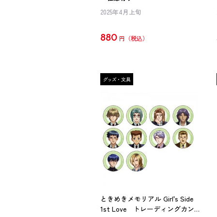
2025年4月上旬
880
円
ときめきメモリアル Girl's Side
1st Love トレーディングカンバ