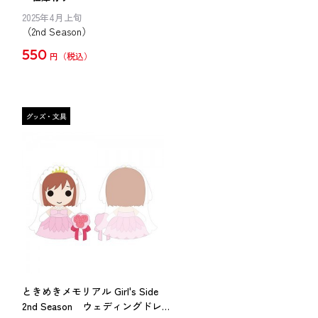
2025年4月上旬
（2nd Season）
550
円
ときめきメモリアル Girl's Side
2nd Season ウェディングドレ