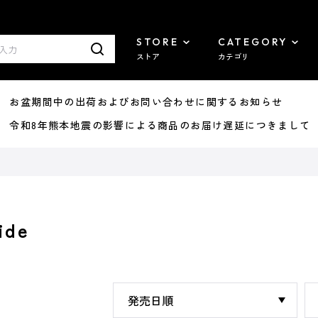
STORE
CATEGORY
ストア
カテゴリ
8/07 お盆期間中の出荷およびお問い合わせに関するお知らせ
7/29 令和8年熊本地震の影響による商品のお届け遅延につきまして
ide