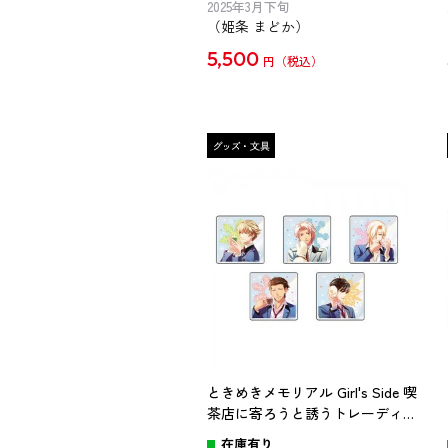
2025年3月下旬
（姫条 まどか）
5,500
円
ときめきメモリアル Girl's Side 喫
茶店に寄ろうと誘うトレーディン
グオーロラアクリルキューブ
在庫有り