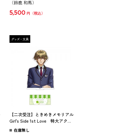
（鈴鹿 和馬）
5,500
円
ル
【二次受注】ときめきメモリアル
Girl's Side 1st Love 特大アクリ
ルフィギュア葉月 珪
在庫無し