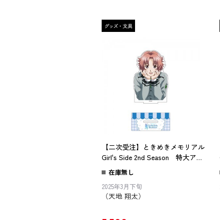
【二次受注】ときめきメモリアル
Girl's Side 2nd Season 特大アク
リルフィギュア天地 翔太
在庫無し
2025年3月下旬
（天地 翔太）