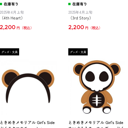
在庫有り
在庫有り
2025年4月上旬
2025年4月上旬
（4th Heart）
（3rd Story）
2,200
2,200
円
円
ときめきメモリアル Girl's Side
ときめきメモリアル Girl's Side