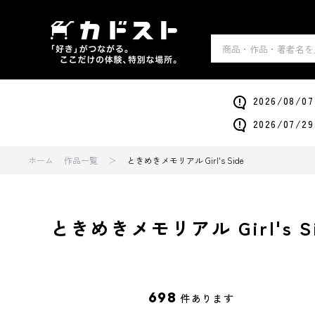
2026/0
2026/0
ホーム
作品一覧
ときめきメモリアル Girl's Side
ときめきメモリアル Girl's S
698
件あります