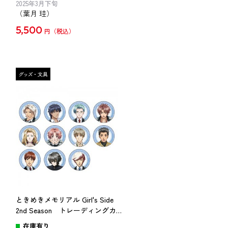
2025年3月下旬
（葉月 珪）
5,500
円
ときめきメモリアル Girl's Side
2nd Season トレーディングカ
ンバッジ
在庫有り