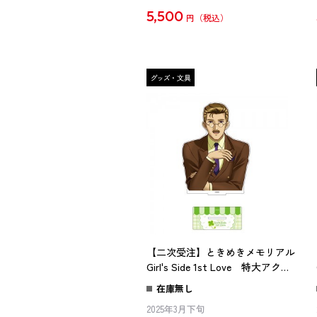
5,500
円
【二次受注】ときめきメモリアル
Girl's Side 1st Love 特大アクリ
ルフィギュア天之橋 一鶴
在庫無し
2025年3月下旬