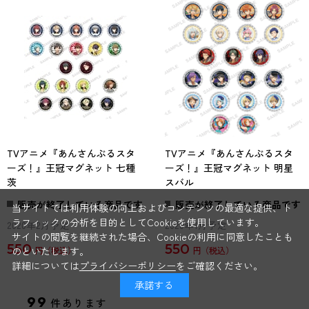
TVアニメ『あんさんぶるスタ
TVアニメ『あんさんぶるスタ
ーズ！』王冠マグネット 七種
ーズ！』王冠マグネット 明星
茨
スバル
販売が終了している商品です
販売が終了している商品です
当サイトでは利用体験の向上およびコンテンツの最適な提供、ト
ラフィックの分析を目的としてCookieを使用しています。
2020年2月予定
2020年1月予定
サイトの閲覧を継続された場合、Cookieの利用に同意したことも
550
550
のといたします。
円
円
詳細については
プライバシーポリシー
をご確認ください。
[1～60件]
承諾する
99
件あります