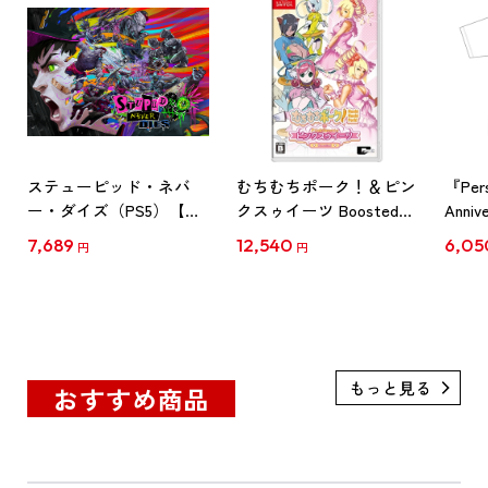
ステューピッド・ネバ
むちむちポーク！＆ピン
『Per
ー・ダイズ（PS5）【エ
クスゥイーツ Boosted
Anniv
ビテン限定特典付き】
ファミ通DXパック
ツ（
7,689
12,540
6,05
円
円
Switch
おすすめ商品