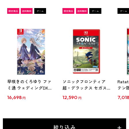
早咲きのくろゆり ファ
ソニックフロンティア
Rata
ミ通 ウェディングDXパ
超・デラックス セガス
テン
ック 3Dクリスタルセッ
トア オンラインDXパッ
16,698
12,590
7,01
円
円
ト
ク 35thアニバーサリー
エディション（Lサイ
ズ）
絞り込み