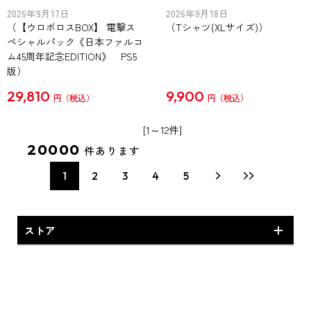
2026年9月17日
2026年9月18日
（【ウロボロスBOX】 電撃ス
（Tシャツ(XLサイズ)）
ペシャルパック《日本ファルコ
ム45周年記念EDITION》 PS5
版）
29,810
9,900
円
円
[1～12件]
20000
件あります
1
2
3
4
5
ストア
ファッション