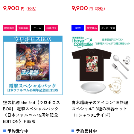
9,900
9,900
円
円
空の軌跡 the 2nd【ウロボロス
青木瑠璃子のアイコン“お料理
BOX】 電撃スペシャルパック
スペシャル” 3種の神器セット
《日本ファルコム45周年記念
（TシャツXLサイズ）
EDITION》 PS5版
予約受付中
予約受付中