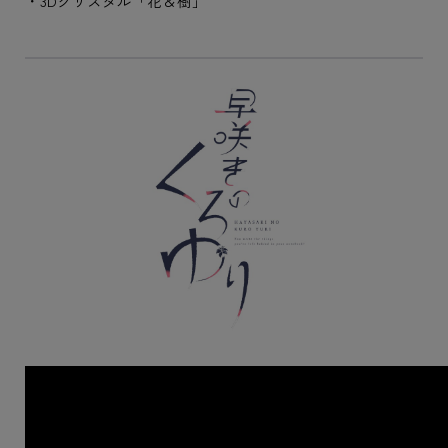
・3Dクリスタル「花＆樹」