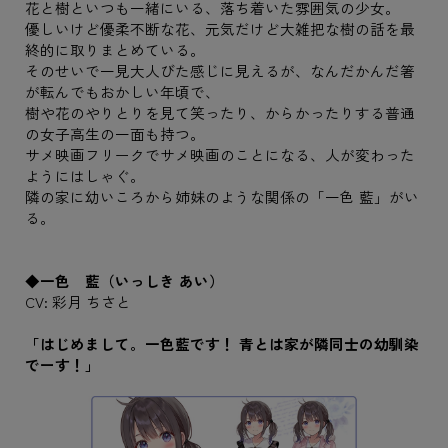
花と樹といつも一緒にいる、落ち着いた雰囲気の少女。
優しいけど優柔不断な花、元気だけど大雑把な樹の話を最
終的に取りまとめている。
そのせいで一見大人びた感じに見えるが、なんだかんだ箸
が転んでもおかしい年頃で、
樹や花のやりとりを見て笑ったり、からかったりする普通
の女子高生の一面も持つ。
サメ映画フリークでサメ映画のことになる、人が変わった
ようにはしゃぐ。
隣の家に幼いころから姉妹のような関係の「一色 藍」がい
る。
◆一色 藍（いっしき あい）
CV: 彩月 ちさと
「はじめまして。一色藍です！ 青とは家が隣同士の幼馴染
でーす！」