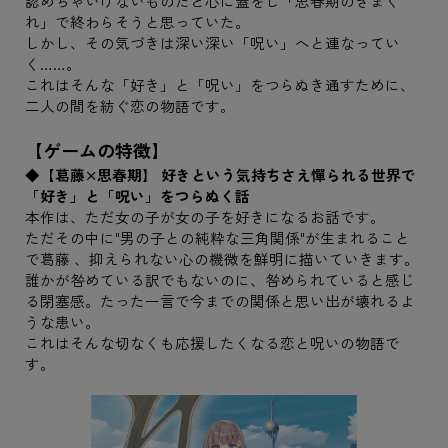
認めちゃいけないものだと心に蓋をし「思春期のきまぐ
れ」で終わらそうと思っていた。
しかし、その気づきは深い深い「呪い」へと連なってい
く……。
これはそんな「好き」と「呪い」をつらぬき通すために、
二人の間を紡ぐ恋の物語です。
【ゲームの特徴】
◆【葛藤×思春期】 好きという気持ちさえ憚られる世界で
「好き」と「呪い」をつらぬく話
本作は、ただ女の子が女の子を好きになるお話です。
ただその中に"男の子との純粋な三角関係"が生まれること
で葛藤 、抑えられない心の機微を鮮明に描いていきます。
誰かが咎めている訳でもないのに、咎められていると感じ
る閉塞感。たった一言で今までの関係と思い出が壊れるよ
うな患い。
これはそんな切なくも応援したくなる恋と呪いの物語で
す。