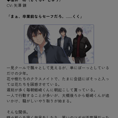
CV: 矢澤 錬
「まぁ、卒業前ならセーフだろ。……くく」
一見クールで飄々として見えるが、単にぼーっとしている
だけの少年。
花や樹たちのクラスメイトで、たまに会話にぼそっと入っ
ては花たちを困惑させている。
遅刻が多く毎朝蛎崎くんに朝起こして貰っている。
一人で行動することが多いが、大概後ろから蛎崎くんが追
いかけ、騒がしいやり取りが始まる。
そんな関係。
時々核心を突く発言をしたり、笑いのツボが不思議だった