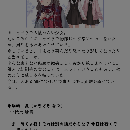
おしゃべりで人懐っこい少女。
幼いころからおしゃべりで物怖じせず常にせわしないた
め、周りをあわあわさせている。
話していると、甘えたり喜んだり怒ったり悲しくなったり
と色々忙しいが、
そんな裏表ない態度が微笑ましく皆から親しまれている。
隣人で幼馴染の青のことは一人っ子ということもあり、姉
のように親しみを持っていた。
今は、とある"事件"のせいで青とは少し距離を置いてい
る…。
◆蛎崎 夏（かきざき なつ）
CV: 門馬 勝貴
「ま、待てよ柊！それは別の話だからな？ 今日は行くぞ
ー。行くからなー」