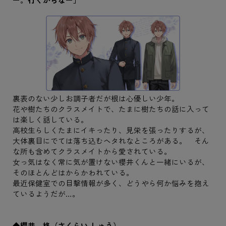
裏表のない少しお調子者だが根は心優しい少年。
花や樹たちのクラスメイトで、たまに樹たちの話に入って
は楽しく話している。
高校生らしくたまにイキったり、見栄を張ったりするが、
大体裏目にでては落ち込むヘタれなところがある。 そん
な所も含めてクラスメイトから愛されている。
女っ気はなく常に気が置けない櫻井くんと一緒にいるが、
そのほとんどはからかわれている。
最近保健室での目撃情報が多く、どうやら何か悩みを抱え
ているようだが…。
◆櫻井 柊（さくらい しゅう）