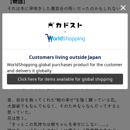
【物語】
それは冬に早咲きした黒百合の呪いだったのかもしれない
――
未成年の5割以上が亡くなった脅威の新型ウイルス「CLII」
が完全収束してから18年。
人々はすっかり日常を取り戻したが、社会には大きな爪痕
と問題を残していた……。
「笹森 花」は札幌の私立苗代高等学校の3年生。
ちょっと物静かだけど、心の中はいつも慌しい女の子。
卒業まで残り僅かな時、花は同じ日を繰り返す中である感
情に気が付いてしまう。
「そうだ。わたし、樹ちゃんが……好きなんだ」
昔、自分を救ってくれた"樹の幸せ"を強く願っている花。
大袈裟でもなんでもなく、そのためならなんだってすると
思っていた。
花は思う。
「きっとこの気持ちは樹ちゃんを幸せにしない……」