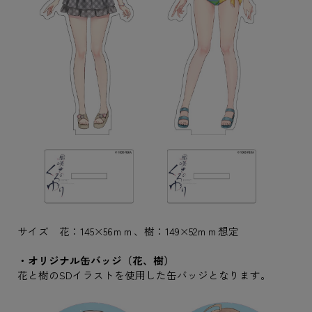
サイズ 花：145×56ｍｍ、樹：149×52ｍｍ想定
・オリジナル缶バッジ（花、樹）
花と樹のSDイラストを使用した缶バッジとなります。