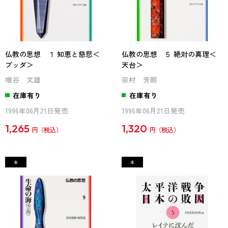
仏教の思想 １ 知恵と慈悲＜
仏教の思想 ５ 絶対の真理＜
ブッダ＞
天台＞
増谷 文雄
田村 芳朗
在庫有り
在庫有り
1996年06月21日発売
1996年06月21日発売
1,265
1,320
円
円