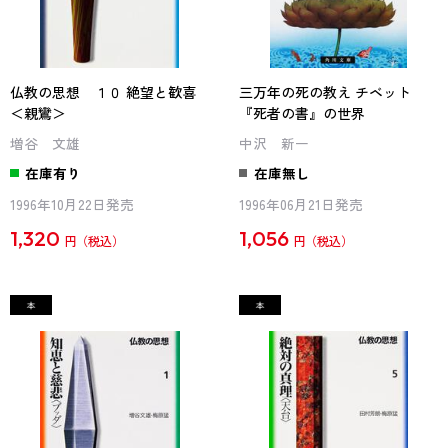
仏教の思想 １０ 絶望と歓喜
三万年の死の教え チベット
＜親鸞＞
『死者の書』の世界
増谷 文雄
中沢 新一
在庫有り
在庫無し
1996年10月22日発売
1996年06月21日発売
1,320
1,056
円
円