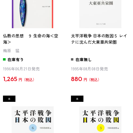
仏教の思想 ９ 生命の海＜空
太平洋戦争 日本の敗因５ レイ
海＞
テに沈んだ大東亜共栄圏
梅原 猛
在庫有り
在庫無し
1996年06月21日発売
1995年08月08日発売
1,265
880
円
円