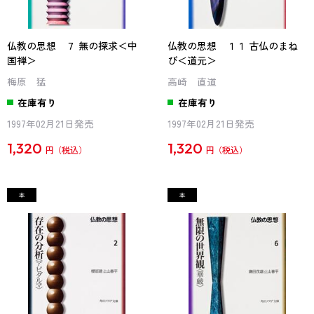
仏教の思想 ７ 無の探求＜中
仏教の思想 １１ 古仏のまね
国禅＞
び＜道元＞
梅原 猛
高崎 直道
在庫有り
在庫有り
1997年02月21日発売
1997年02月21日発売
1,320
1,320
円
円