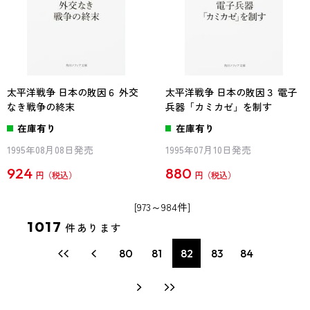
太平洋戦争 日本の敗因６ 外交
太平洋戦争 日本の敗因３ 電子
なき戦争の終末
兵器「カミカゼ」を制す
在庫有り
在庫有り
1995年08月08日発売
1995年07月10日発売
924
880
円
円
[973～984件]
1017
件あります
80
81
82
83
84