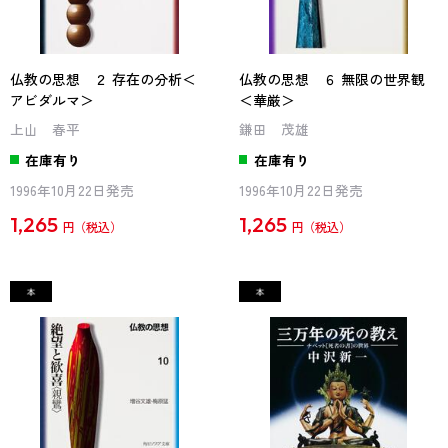
仏教の思想 ２ 存在の分析＜
仏教の思想 ６ 無限の世界観
アビダルマ＞
＜華厳＞
上山 春平
鎌田 茂雄
在庫有り
在庫有り
1996年10月22日発売
1996年10月22日発売
1,265
1,265
円
円