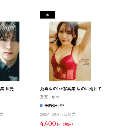
集 映光
乃真ゆの1st写真集 ゆのに溺れて
乃真 ゆの
予約受付中
発売
2026年08月17日発売
4,400
円