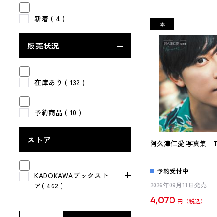
新着
( 4 )
販売状況
在庫あり
( 132 )
予約商品
( 10 )
ストア
阿久津仁愛 写真集 Tra
予約受付中
KADOKAWAブックスト
2026年09月11日発売
ア( 462 )
4,070
円