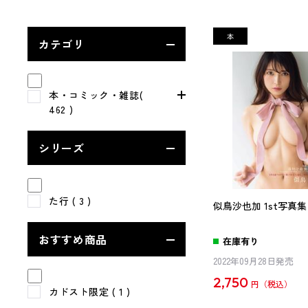
カテゴリ
本・コミック・雑誌(
462 )
シリーズ
た行
( 3 )
似鳥沙也加 1st写真集 R
おすすめ商品
在庫有り
2022年09月28日発売
2,750
円
カドスト限定
( 1 )