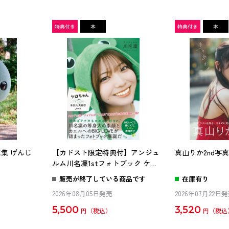
真集 げんじ
【カドスト限定特典付】アンジュ
真山りか2nd写
ルム川名凜1stフォトブック ケロ
ちゃん カエル大好きノート
販売が終了している商品です
在庫有り
2026年08月05日発売
2026年07月22日
5,500
3,520
円
円