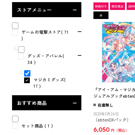
ストアメニュー
ゲームの電撃ストア( 71
)
グッズ・アパレル(
34 )
マジカミグッズ(
17 )
『アイ・アム・マジ
ジュアルブックebten
おすすめ商品
在庫無し
2023年3月24日
（ebtenDXパック）
セット商品
( 1 )
6,050
円