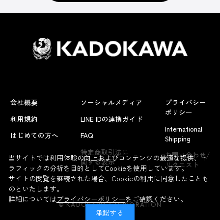
会社概要
ソーシャルメディア
プライバシー
ポリシー
利用規約
LINE IDの連携ガイド
International
はじめての方へ
FAQ
Shipping
特定商取引法に
お問い合わせ/
当サイトでは利用体験の向上およびコンテンツの最適な提供、ト
関する表示
リクエスト
ラフィックの分析を目的としてCookieを使用しています。
サイトの閲覧を継続された場合、Cookieの利用に同意したことも
のといたします。
詳細については
プライバシーポリシー
をご確認ください。
© KADOKAWA CORPORATION
承諾する