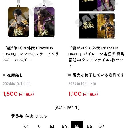
『龍が如く８外伝 Pirates in
『龍が如く８外伝 Pirates in
Hawaii』 レンチキュラーアクリ
Hawaii』パイレーツ＆狂犬 真島
ルキーホルダー
吾朗A4クリアファイル2枚セッ
ト
在庫無し
販売が終了している商品です
2024年10月中旬
2024年10月中旬
1,500
1,100
円
円
[649～660件]
934
件あります
53
54
55
56
57