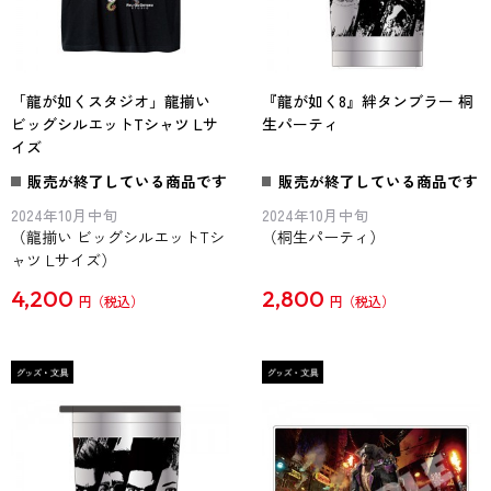
「龍が如くスタジオ」龍揃い
『龍が如く8』絆タンブラー 桐
ビッグシルエットTシャツ Lサ
生パーティ
イズ
販売が終了している商品です
販売が終了している商品です
2024年10月中旬
2024年10月中旬
（龍揃い ビッグシルエットTシ
（桐生パーティ）
ャツ Lサイズ）
4,200
2,800
円
円