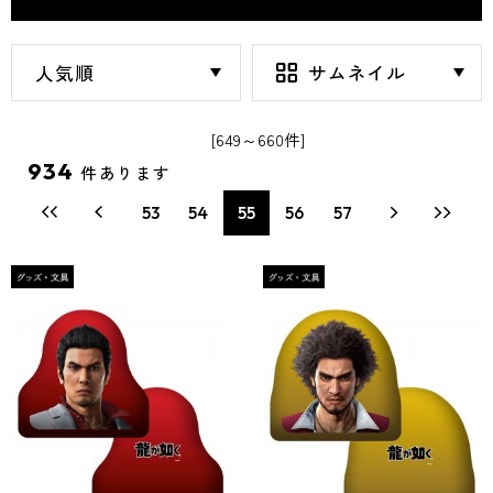
[649～660件]
934
件あります
53
54
55
56
57