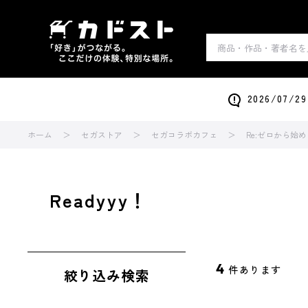
2026/0
ホーム
セガストア
セガコラボカフェ
Re:ゼロから始
Readyyy！
4
件あります
絞り込み検索