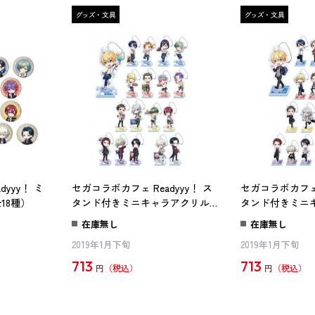
yyy！ ミ
セガコラボカフェ Readyyy！ ス
セガコラボカフェ R
18種）
タンド付きミニキャラアクリルス
タンド付きミニ
トラップA(全18種)
トラップB(全18種
在庫無し
在庫無し
2019年1月下旬
2019年1月下旬
713
713
円
円