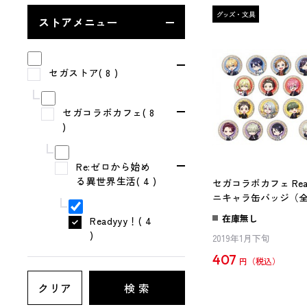
ストアメニュー
セガストア( 8 )
セガコラボカフェ( 8
)
Re:ゼロから始め
る異世界生活( 4 )
セガコラボカフェ Read
ニキャラ缶バッジ（全
在庫無し
Readyyy！( 4
)
2019年1月下旬
407
円
クリア
検 索