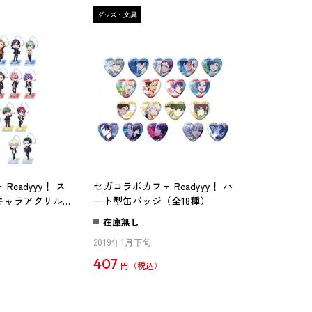
eadyyy！ ス
セガコラボカフェ Readyyy！ ハ
キャラアクリルス
ート型缶バッジ（全18種）
)
在庫無し
2019年1月下旬
407
円