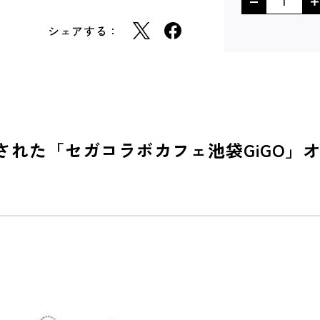
シェアする：
に開催された「セガコラボカフェ池袋GiG
。
。