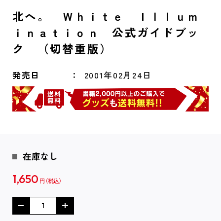
北へ。 Ｗｈｉｔｅ Ｉｌｌｕｍ
ｉｎａｔｉｏｎ 公式ガイドブッ
ク （切替重版）
発売日
2001年02月24日
在庫なし
1,650
円