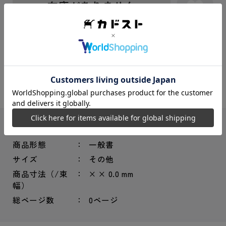
在庫がありません
シェアする：
ISBNコード
9784757705555
商品形態
一般書
サイズ
その他
商品寸法（/束
× × 0.0 mm
幅）
総ページ数
0ページ