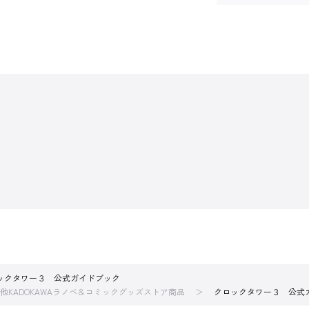
ックタワー３ 公式ガイドブック
他KADOKAWAラノベ＆コミックグッズストア商品
クロックタワー３ 公式