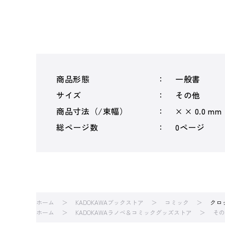
商品形態
一般書
サイズ
その他
商品寸法（/束幅）
× × 0.0 mm
総ページ数
0ページ
ホーム
KADOKAWAブックストア
コミック
クロ
ホーム
KADOKAWAラノベ＆コミックグッズストア
その