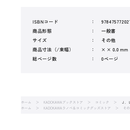
ISBNコード
97847577202
商品形態
一般書
サイズ
その他
商品寸法（/束幅）
× × 0.0 mm
総ページ数
0ページ
ホーム
KADOKAWAブックストア
コミック
Ｊ．
ホーム
KADOKAWAラノベ＆コミックグッズストア
その