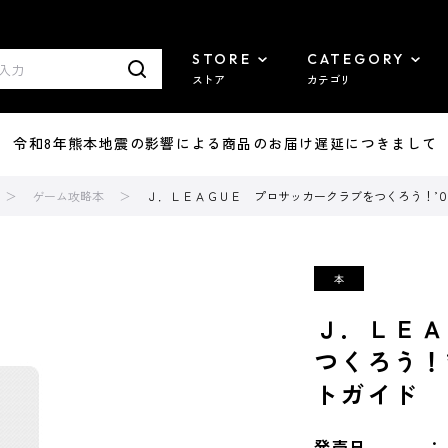
STORE
CATEGORY
ストア
カテゴリ
7/29 令和8年熊本地震の影響による商品のお届け遅延につきまして
ゲーム攻略本
Ｊ．ＬＥＡＧＵＥ プロサッカークラブをつくろう！’
Ｊ．ＬＥＡ
つくろう！
トガイド
発売日