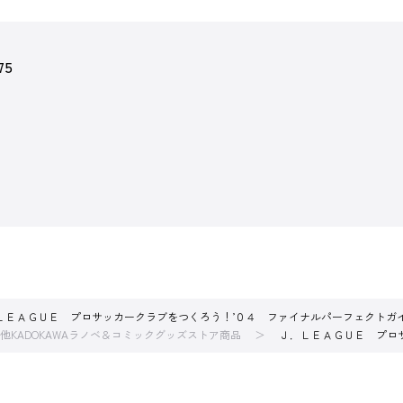
75
ＬＥＡＧＵＥ プロサッカークラブをつくろう！’０４ ファイナルパーフェクトガ
他KADOKAWAラノベ＆コミックグッズストア商品
Ｊ．ＬＥＡＧＵＥ プロ