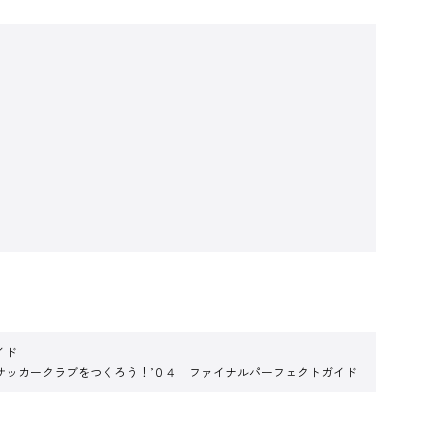
イド
サッカークラブをつくろう！’０４ ファイナルパーフェクトガイド