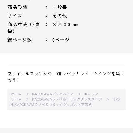
商品形態
一般書
サイズ
その他
商品寸法（/束
× × 0.0 mm
幅）
総ページ数
0ページ
ファイナルファンタジーXII レヴァナント・ウイングを楽し
もう!
ホーム
KADOKAWAブックストア
コミック
ホーム
KADOKAWAラノベ＆コミックグッズストア
その
他KADOKAWAラノベ＆コミックグッズストア商品