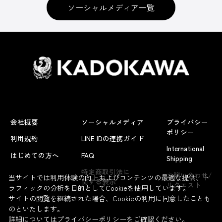
ソーシャルメディア一覧
会社概要
ソーシャルメディア
プライバシー
ポリシー
利用規約
LINE IDの連携ガイド
International
はじめての方へ
FAQ
Shipping
よくあるお問い合わせ
特定商取引法に
お問い合わせ/
当サイトでは利用体験の向上およびコンテンツの最適な提供、ト
関する表示
リクエスト
ラフィックの分析を目的としてCookieを使用しています。
サイトの閲覧を継続された場合、Cookieの利用に同意したことも
のといたします。
詳細については
プライバシーポリシー
をご確認ください。