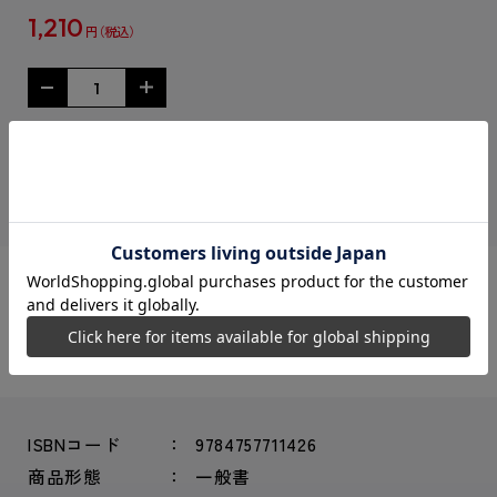
1,210
円
在庫がありません
シェアする：
ISBNコード
9784757711426
商品形態
一般書