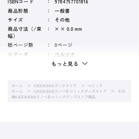
ISBNコード
9784757701816
商品形態
一般書
サイズ
その他
商品寸法（/束
× × 0.0 mm
幅）
総ページ数
0ページ
シリーズ
ペルソナ
もっと見る
ホーム
KADOKAWAブックストア
コミック
ホーム
KADOKAWAラノベ＆コミックグッズストア
その
他KADOKAWAラノベ＆コミックグッズストア商品