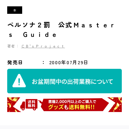
ペルソナ２罰 公式Ｍａｓｔｅｒ
ｓ Ｇｕｉｄｅ
著者：
ＣＢ’ｓＰｒｏｊｅｃｔ
発売日
2000年07月29日