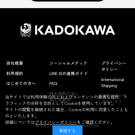
会社概要
ソーシャルメディア
プライバシー
ポリシー
利用規約
LINE IDの連携ガイド
International
はじめての方へ
FAQ
Shipping
よくあるお問い合わせ
特定商取引法に
お問い合わせ/
当サイトでは利用体験の向上およびコンテンツの最適な提供、ト
関する表示
リクエスト
ラフィックの分析を目的としてCookieを使用しています。
サイトの閲覧を継続された場合、Cookieの利用に同意したことも
のといたします。
詳細については
プライバシーポリシー
をご確認ください。
© KADOKAWA CORPORATION
承諾する