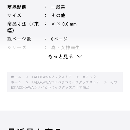
商品形態
一般書
サイズ
その他
商品寸法（/束
× × 0.0 mm
幅）
総ページ数
0ページ
シリーズ
真・女神転生
もっと見る
ホーム
KADOKAWAブックストア
コミック
ホーム
KADOKAWAラノベ＆コミックグッズストア
その
他KADOKAWAラノベ＆コミックグッズストア商品