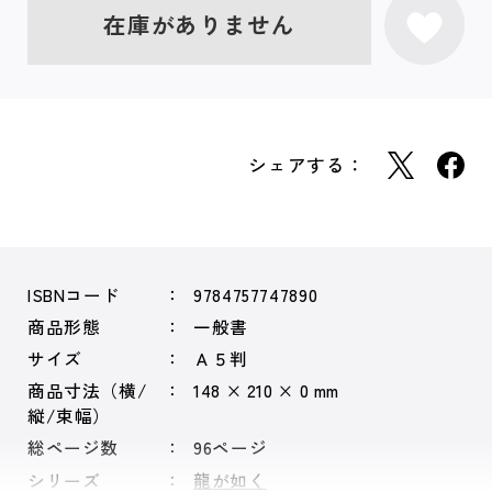
在庫がありません
シェアする：
ISBNコード
9784757747890
商品形態
一般書
サイズ
Ａ５判
商品寸法（横/
148 × 210 × 0 mm
縦/束幅）
総ページ数
96ページ
シリーズ
龍が如く