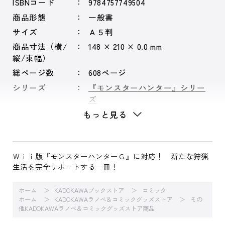
ISBNコード
9784757749504
商品形態
一般書
サイズ
Ａ５判
商品寸法（横/
148 × 210 × 0.0 mm
縦/束幅）
総ページ数
608ページ
シリーズ
『モンスターハンター』シリー
ズ
もっと見る
Ｗｉｉ版『モンスターハンターＧ』に対応！ 新たな狩猟
生活を完全サポートする一冊！
ホーム
KADOKAWAブックストア
コミック
ホーム
KADOKAWAラノベ＆コミックグッズストア
その
他KADOKAWAラノベ＆コミックグッズストア商品