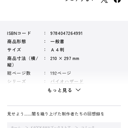
ISBNコード
9784047264991
商品形態
一般書
サイズ
Ａ４判
商品寸法（横/
210 × 297 mm
縦）
総ページ数
192ページ
シリーズ
バイオハザード
もっと見る
見せよう……闇を織り上げた制作者たちの回想録を
ホーム
KADOKAWAブックストア
コミック