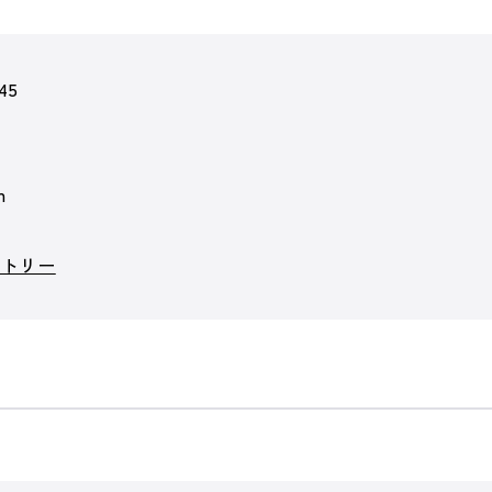
45
m
クトリー