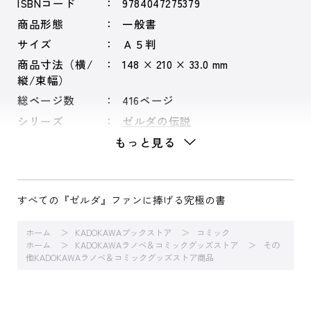
ISBNコード
9784047275379
商品形態
一般書
サイズ
Ａ５判
商品寸法（横/
148 × 210 × 33.0 mm
縦/束幅）
総ページ数
416ページ
シリーズ
ゼルダの伝説
もっと見る
すべての『ゼルダ』ファンに捧げる究極の書
ホーム
KADOKAWAブックストア
コミック
ホーム
KADOKAWAラノベ＆コミックグッズストア
その
他KADOKAWAラノベ＆コミックグッズストア商品